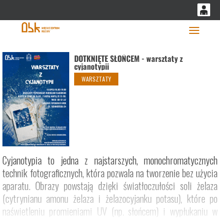
'
0
0,00
Głó
PLN
DOTKNIĘTE SŁOŃCEM - warsztaty z
cyjanotypii
WARSZTATY
14
53
Cyjanotypia to jedna z najstarszych, monochromatycznych
technik fotograficznych, która pozwala na tworzenie bez użycia
aparatu. Obrazy powstają dzięki światłoczułości soli żelaza
(cytrynianu amonu żelaza i żelazocyjanku potasu), które po
naświetleniu promieniami UV (np. słońcem) i wypłukaniu w