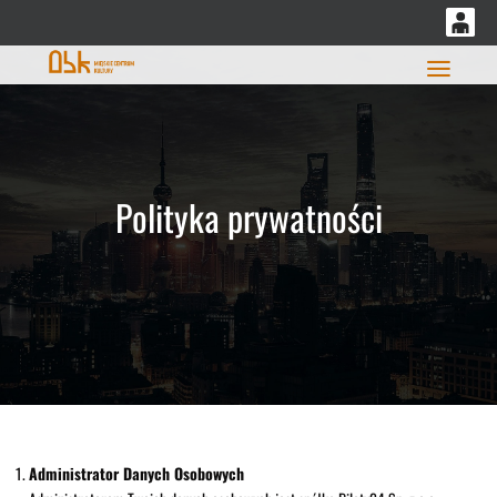
<
'
0
0,00
Głó
PLN
14
52
Polityka prywatności
Administrator Danych Osobowych