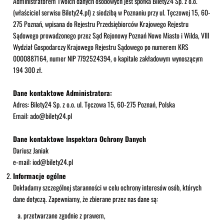
Administratorem Twoich danych osobowych jest spółka Bilety24 Sp. z o.o.
(właściciel serwisu Bilety24.pl) z siedzibą w Poznaniu przy ul. Tęczowej 15, 60-
275 Poznań, wpisana do Rejestru Przedsiębiorców Krajowego Rejestru
Sądowego prowadzonego przez Sąd Rejonowy Poznań Nowe Miasto i Wilda, VIII
Wydział Gospodarczy Krajowego Rejestru Sądowego po numerem KRS
0000887164, numer NIP 7792524394, o kapitale zakładowym wynoszącym
194 300 zł.
Dane kontaktowe Administratora:
Adres: Bilety24 Sp. z o.o. ul. Tęczowa 15, 60-275 Poznań, Polska
Email: ado@bilety24.pl
Dane kontaktowe Inspektora Ochrony Danych
Dariusz Janiak
e-mail: iod@bilety24.pl
Informacje ogólne
Dokładamy szczególnej staranności w celu ochrony interesów osób, których
dane dotyczą. Zapewniamy, że zbierane przez nas dane są:
przetwarzane zgodnie z prawem,