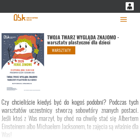
'
0
0,00
Głó
PLN
TWOJA TWARZ WYGLĄDA ZNAJOMO -
warsztaty plastyczne dla dzieci
WARSZTATY
14
52
Czy chcieliście kiedyś być do kogoś podobni? Podczas tych
warsztatów uczestnicy stworzą sobowtóry znanych postaci.
Jeśli ktoś z Was marzył, by choć na chwilę stać się Albertem
Einsteinem albo Michaelem Jacksonem, te zajęcia są właśnie dla
Was!