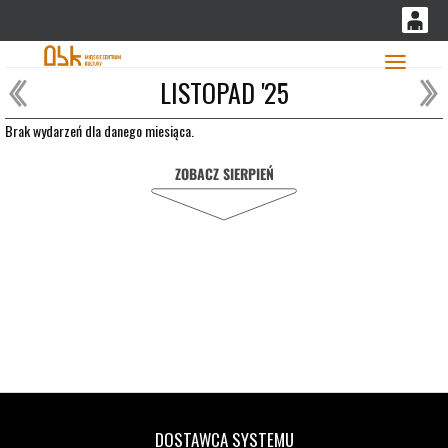
'
0
LISTOPAD '25
0,00
Głó
PLN
Brak wydarzeń dla danego miesiąca.
ZOBACZ SIERPIEŃ
14
53
DOSTAWCA SYSTEMU