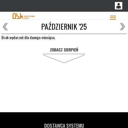
'
0
PAŹDZIERNIK '25
0,00
Głó
PLN
Brak wydarzeń dla danego miesiąca.
ZOBACZ SIERPIEŃ
14
51
DOSTAWCA SYSTEMU