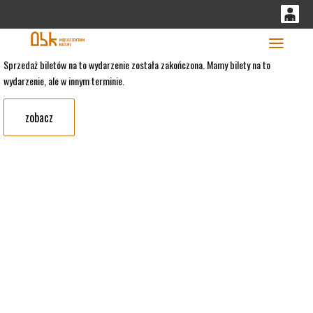
'
0
0,00
Głó
Sprzedaż biletów na to wydarzenie została zakończona. Mamy bilety na to
wydarzenie, ale w innym terminie.
PLN
zobacz
14
53