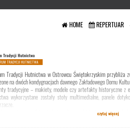
HOME
REPERTUAR
m Tradycji Hutnictwa
RUM TRADYCJI HUTNICTWA
um Tradycji Hutnictwa w Ostrowcu Świętokrzyskim przybliża zw
zone na dwóch kondygnacjach dawnego Zakładowego Domu Kultur
nty tradycyjne – makiety, modele czy artefakty historyczne z
ctwa wykorzystane zostały stoły multimedialne, panele dotyko
rzacze.
ekspozycja prowadzi zwiedzających przez historię ostatnich dwó
czytaj więcej
ie rzeki Kamiennej. Tradycyjne i nowoczesne elementy wys
krzyskiego hutnictwa, węglarstwa i kolejnictwa, włączając widz