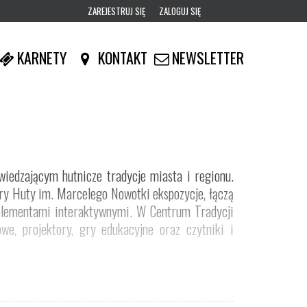
ZAREJESTRUJ SIĘ
ZALOGUJ SIĘ
0
KARNETY
KONTAKT
NEWSLETTER
0,00
PLN
14
52
iedzającym hutnicze tradycje miasta i regionu.
y Huty im. Marcelego Nowotki ekspozycje, łączą
 elementami interaktywnymi. W Centrum Tradycji
we, projektory, gry edukacyjne oraz czytniki i
ch tysięcy lat, ukazując aktywność przemysłową w
tawy pozwalają poznać kolejne etapy rozwoju
ów do wykonywania interaktywnych zadań.