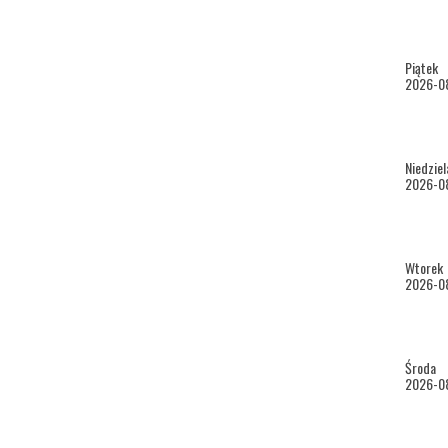
Ceny b
- norm
- ulgo
Piątek
- gru
2026-0
- Ostr
- opie
Niedziel
Bilet 
2026-0
• dzie
• stud
• posi
Wtorek
2026-0
• emer
dokum
• seni
• oso
Środa
2026-0
legity
Bilet