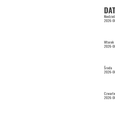
Centru
DAT
ewoluc
Wizyt
Niedziel
2026-0
różnor
Zapra
Wtorek
CTH m
2026-08
piątek
przed 
nied
Środa
http:/
2026-0
(bilet
Godzin
Czwart
2026-0
dla 