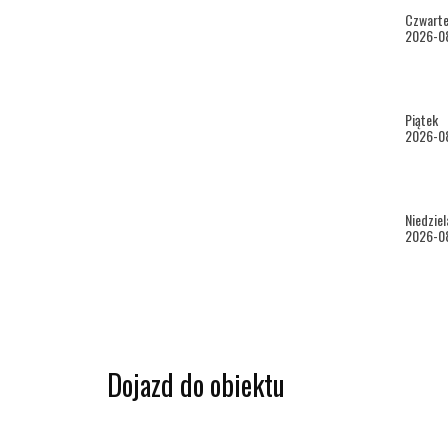
każde 
Czwart
2026-0
(nie l
Maksym
Piątek
wizyty
2026-0
przypa
W razi
Niedziel
2026-0
Dojazd do obiektu