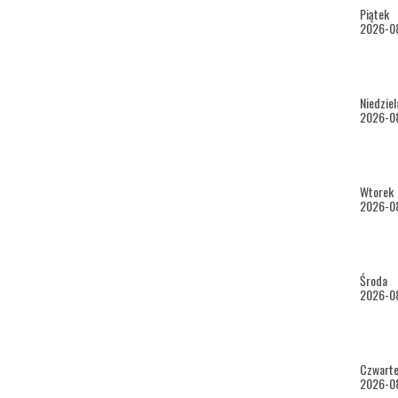
wtorek
Piątek
ponied
2026-0
* nied
dla o
Niedziel
2026-0
wtorek
niedzi
Wtorek
2026-0
ponied
Środa
Godzi
2026-0
biletó
Cenn
Czwart
2026-0