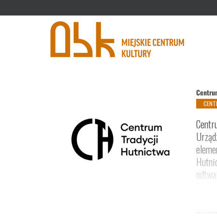
'
Centru
CENT
Centr
Urząd
eleme
Hutni
odtwa
Stała 
Dolin
święto