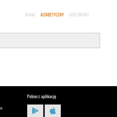
Widok:
ALFABETYCZNY
GODZINOWY
Pobierz aplikację
CH