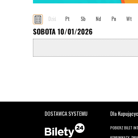
Dziś
Pt
Sb
Nd
Pn
Wt
SOBOTA 10/01/2026
DOSTAWCA SYSTEMU
Dla Kupujący
POBIERZ BILET I
KOMUNIKATY, ZMI