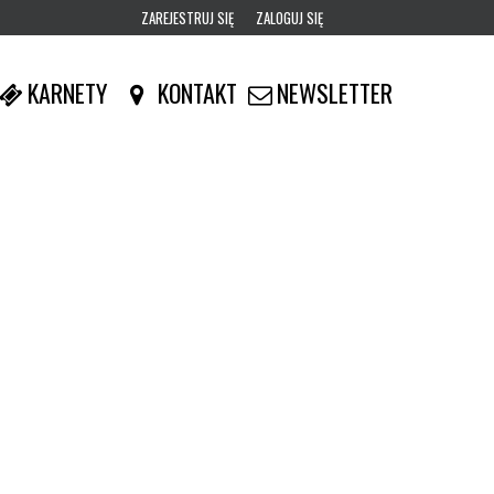
ZAREJESTRUJ SIĘ
ZALOGUJ SIĘ
0
KARNETY
KONTAKT
NEWSLETTER
0,00
PLN
14
48