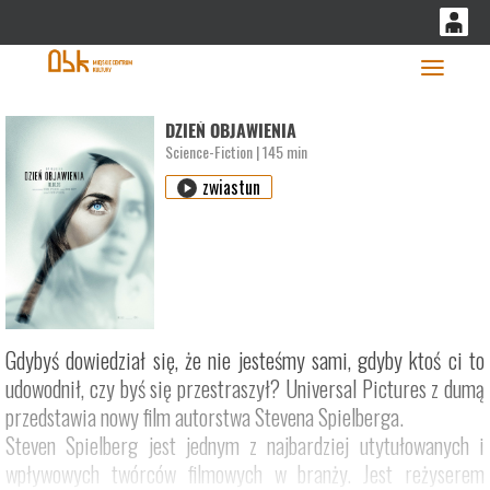
'
0
0,00
Głó
PLN
DZIEŃ OBJAWIENIA
Science-Fiction | 145 min
zwiastun
14
53
Gdybyś dowiedział się, że nie jesteśmy sami, gdyby ktoś ci to
udowodnił, czy byś się przestraszył? Universal Pictures z dumą
przedstawia nowy film autorstwa Stevena Spielberga.
Steven Spielberg jest jednym z najbardziej utytułowanych i
wpływowych twórców filmowych w branży. Jest reżyserem