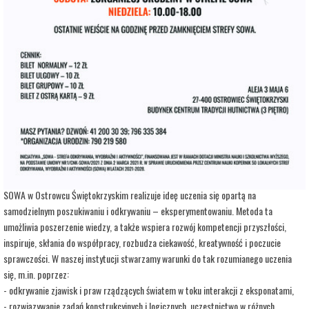
adres:
Aleja 3 Maja 6
data i godzina:
14.07.2026, g. 14:00
Info
Opis wydarzenia:
Strefa Odkrywania, Wyobraźni i Aktywności SOWA, to inicjatywa Ministra Edukacji i
Nauki. Wpisuje się w programy realizowane przez Ministra w ramach Społecznej
Odpowiedzialności Nauki, mające na celu popularyzację i upowszechnianie nauki oraz
badań naukowych.
SOWA w Ostrowcu Świętokrzyskim realizuje ideę uczenia się opartą na
samodzielnym poszukiwaniu i odkrywaniu – eksperymentowaniu. Metoda ta
umożliwia poszerzenie wiedzy, a także wspiera rozwój kompetencji przyszłości,
inspiruje, skłania do współpracy, rozbudza ciekawość, kreatywność i poczucie
sprawczości. W naszej instytucji stwarzamy warunki do tak rozumianego uczenia
się, m.in. poprzez:
- odkrywanie zjawisk i praw rządzących światem w toku interakcji z eksponatami,
- rozwiązywanie zadań konstrukcyjnych i logicznych, uczestnictwo w różnych