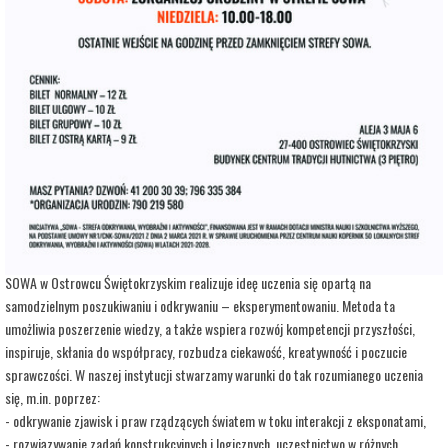
adres:
Aleja 3 Maja 6
data i godzina:
10.07.2026, g. 15:00
Info
Opis wydarzenia:
Strefa Odkrywania, Wyobraźni i Aktywności SOWA, to inicjatywa Ministra Edukacji i
Nauki. Wpisuje się w programy realizowane przez Ministra w ramach Społecznej
Odpowiedzialności Nauki, mające na celu popularyzację i upowszechnianie nauki oraz
badań naukowych.
SOWA w Ostrowcu Świętokrzyskim realizuje ideę uczenia się opartą na
samodzielnym poszukiwaniu i odkrywaniu – eksperymentowaniu. Metoda ta
umożliwia poszerzenie wiedzy, a także wspiera rozwój kompetencji przyszłości,
inspiruje, skłania do współpracy, rozbudza ciekawość, kreatywność i poczucie
sprawczości. W naszej instytucji stwarzamy warunki do tak rozumianego uczenia
się, m.in. poprzez:
- odkrywanie zjawisk i praw rządzących światem w toku interakcji z eksponatami,
- rozwiązywanie zadań konstrukcyjnych i logicznych, uczestnictwo w różnych