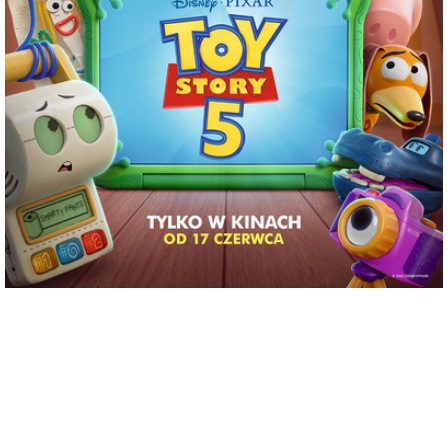
adres:
Aleja 3 Maja 6
data i godzina:
10.07.2026, g. 16:30
Info
Opis wydarzenia:
Zabawki powracają w filmie Disneya i Pixara „Toy Story 5”, w którym na scenę
wkracza technologia. Buzz, Chudy, Jessie i reszta ekipy mają trudne zadanie, gdy
przychodzi im zmierzyć się z zupełnie nowym zagrożeniem.