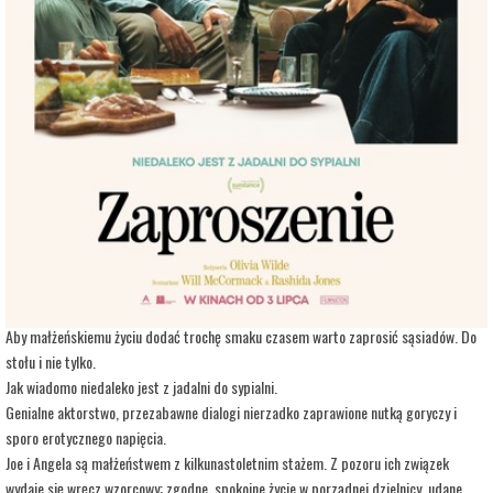
adres:
Aleja 3 Maja 6
data i godzina:
10.07.2026, g. 19:30
Info
Opis wydarzenia:
Znudzone sobą małżeństwo zaprasza na kolację parę wyzwolonych sąsiadów.
Gwiazdorska obsada w błyskotliwie pikantnej komedii o blaskach i cieniach pożycia
małżeńskiego.
Czy miłość i pożądanie mają swój nieprzekraczalny termin przydatności do
spożycia?
Aby małżeńskiemu życiu dodać trochę smaku czasem warto zaprosić sąsiadów. Do
stołu i nie tylko.
Jak wiadomo niedaleko jest z jadalni do sypialni.
Genialne aktorstwo, przezabawne dialogi nierzadko zaprawione nutką goryczy i
sporo erotycznego napięcia.
Joe i Angela są małżeństwem z kilkunastoletnim stażem. Z pozoru ich związek
wydaje się wręcz wzorcowy: zgodne, spokojne życie w porządnej dzielnicy, udane