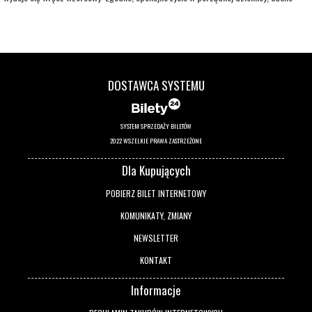
dziecko, niezły status materialny. Jednak pod powierzchnią kryją się wzajemne
pretensje, drobne konflikty, a przede wszystkim nuda i rutyna. Gdy pewnego
wieczoru Joe i Angela zapraszają na kolację parę tajemniczych sąsiadów, swobodna i
przyjacielska rozmowa zaczyna zmieniać się w pełną dwuznaczności grę. To, co
dotąd skrywane, wychodzi na jaw, a niewypowiedziane pragnienia ducha i ciała
DOSTAWCA SYSTEMU
zaczynają nabierać niebezpiecznie realnych kształtów. Czy obie pary pójdą dziś
spać we własnych łóżkach?
SYSTEM SPRZEDAŻY BILETÓW
2022 WSZELKIE PRAWA ZASTRZEŻONE
Dla Kupujących
POBIERZ BILET INTERNETOWY
KOMUNIKATY, ZMIANY
NEWSLETTER
KONTAKT
Informacje