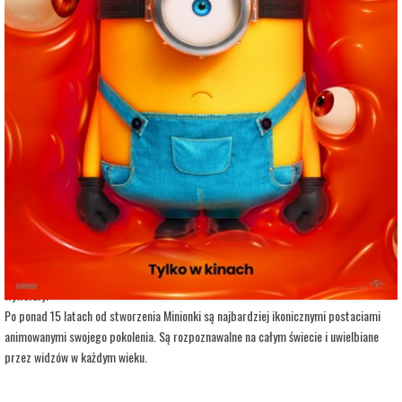
adres:
Siennieńska 54
data i godzina:
14.07.2026, g. 11:00
Info
Opis wydarzenia:
Po światowym sukcesie najzabawniejszej komedii lata 2024 roku, „Gru i Minionki:
pod przykrywką”, studio Illumination rozszerza swój radosny animowany świat o
nowy, pełen szaleństw rozdział w nowym filmie „Minionki i straszydła”.
To zuchwała, absurdalna historia o tym, jak Minionki podbiły Hollywood, zostały
gwiazdami filmowymi, następnie straciły wszystko, uwolniły straszydła, aby
ostatecznie zjednoczyć siły i spróbować ocalić planetę przed chaosem, który same
wywołały.
Po ponad 15 latach od stworzenia Minionki są najbardziej ikonicznymi postaciami
animowanymi swojego pokolenia. Są rozpoznawalne na całym świecie i uwielbiane
przez widzów w każdym wieku.