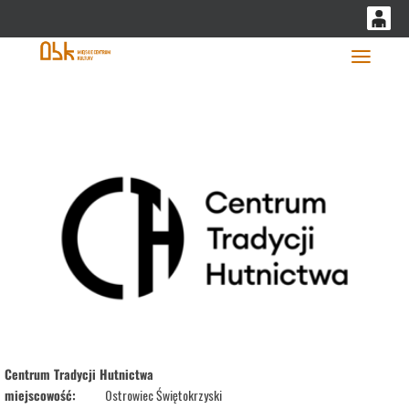
'
0
0,00
Głó
PLN
14
53
Centrum Tradycji Hutnictwa
miejscowość:
Ostrowiec Świętokrzyski