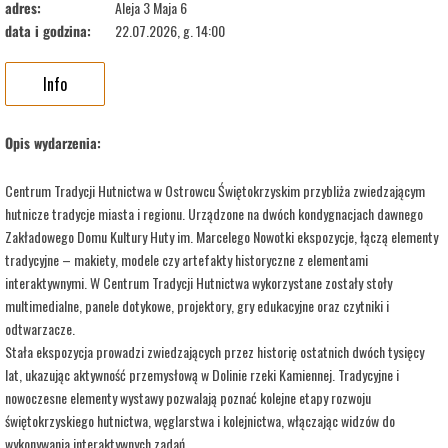
adres:
Aleja 3 Maja 6
data i godzina:
22.07.2026, g. 14:00
Info
Opis wydarzenia:
Centrum Tradycji Hutnictwa w Ostrowcu Świętokrzyskim przybliża zwiedzającym
hutnicze tradycje miasta i regionu. Urządzone na dwóch kondygnacjach dawnego
Zakładowego Domu Kultury Huty im. Marcelego Nowotki ekspozycje, łączą elementy
tradycyjne – makiety, modele czy artefakty historyczne z elementami
interaktywnymi. W Centrum Tradycji Hutnictwa wykorzystane zostały stoły
multimedialne, panele dotykowe, projektory, gry edukacyjne oraz czytniki i
odtwarzacze.
Stała ekspozycja prowadzi zwiedzających przez historię ostatnich dwóch tysięcy
lat, ukazując aktywność przemysłową w Dolinie rzeki Kamiennej. Tradycyjne i
nowoczesne elementy wystawy pozwalają poznać kolejne etapy rozwoju
świętokrzyskiego hutnictwa, węglarstwa i kolejnictwa, włączając widzów do
wykonywania interaktywnych zadań.