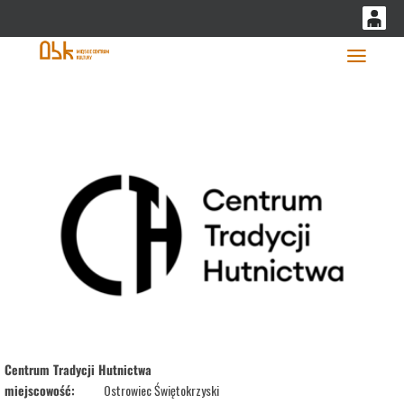
'
0
0,00
Głó
PLN
14
54
Centrum Tradycji Hutnictwa
miejscowość:
Ostrowiec Świętokrzyski