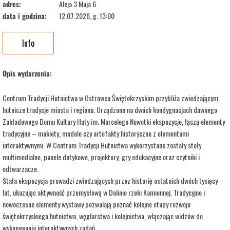
adres:
Aleja 3 Maja 6
data i godzina:
12.07.2026, g. 13:00
Info
Opis wydarzenia:
Centrum Tradycji Hutnictwa w Ostrowcu Świętokrzyskim przybliża zwiedzającym
hutnicze tradycje miasta i regionu. Urządzone na dwóch kondygnacjach dawnego
Zakładowego Domu Kultury Huty im. Marcelego Nowotki ekspozycje, łączą elementy
tradycyjne – makiety, modele czy artefakty historyczne z elementami
interaktywnymi. W Centrum Tradycji Hutnictwa wykorzystane zostały stoły
multimedialne, panele dotykowe, projektory, gry edukacyjne oraz czytniki i
odtwarzacze.
Stała ekspozycja prowadzi zwiedzających przez historię ostatnich dwóch tysięcy
lat, ukazując aktywność przemysłową w Dolinie rzeki Kamiennej. Tradycyjne i
nowoczesne elementy wystawy pozwalają poznać kolejne etapy rozwoju
świętokrzyskiego hutnictwa, węglarstwa i kolejnictwa, włączając widzów do
wykonywania interaktywnych zadań.