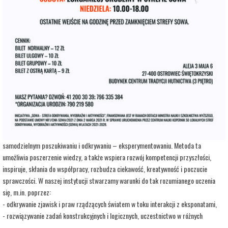
adres:
Aleja 3 Maja 6
data i godzina:
24.08.2026, g. 12:00
Kup Bilety
Opis wydarzenia:
Strefa Odkrywania, Wyobraźni i Aktywności SOWA, to inicjatywa Ministra Edukacji i
Nauki. Wpisuje się w programy realizowane przez Ministra w ramach Społecznej
Odpowiedzialności Nauki, mające na celu popularyzację i upowszechnianie nauki oraz
badań naukowych.
SOWA w Ostrowcu Świętokrzyskim realizuje ideę uczenia się opartą na
samodzielnym poszukiwaniu i odkrywaniu – eksperymentowaniu. Metoda ta
umożliwia poszerzenie wiedzy, a także wspiera rozwój kompetencji przyszłości,
inspiruje, skłania do współpracy, rozbudza ciekawość, kreatywność i poczucie
sprawczości. W naszej instytucji stwarzamy warunki do tak rozumianego uczenia
się, m.in. poprzez:
- odkrywanie zjawisk i praw rządzących światem w toku interakcji z eksponatami,
- rozwiązywanie zadań konstrukcyjnych i logicznych, uczestnictwo w różnych
warsztatach i zajęciach opartych na wypracowanych i sprawdzonych w Centrum