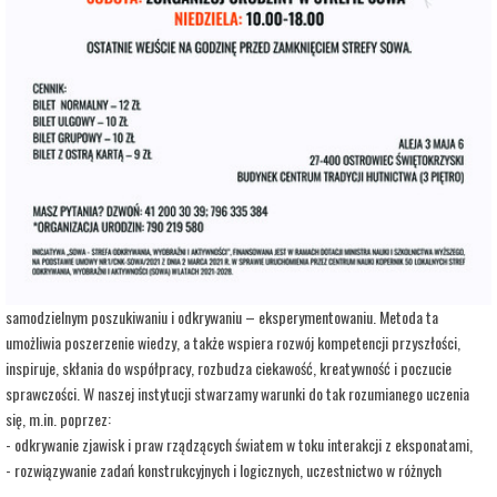
adres:
Aleja 3 Maja 6
data i godzina:
24.08.2026, g. 10:00
Kup Bilety
Opis wydarzenia:
Strefa Odkrywania, Wyobraźni i Aktywności SOWA, to inicjatywa Ministra Edukacji i
Nauki. Wpisuje się w programy realizowane przez Ministra w ramach Społecznej
Odpowiedzialności Nauki, mające na celu popularyzację i upowszechnianie nauki oraz
badań naukowych.
SOWA w Ostrowcu Świętokrzyskim realizuje ideę uczenia się opartą na
samodzielnym poszukiwaniu i odkrywaniu – eksperymentowaniu. Metoda ta
umożliwia poszerzenie wiedzy, a także wspiera rozwój kompetencji przyszłości,
inspiruje, skłania do współpracy, rozbudza ciekawość, kreatywność i poczucie
sprawczości. W naszej instytucji stwarzamy warunki do tak rozumianego uczenia
się, m.in. poprzez:
- odkrywanie zjawisk i praw rządzących światem w toku interakcji z eksponatami,
- rozwiązywanie zadań konstrukcyjnych i logicznych, uczestnictwo w różnych
warsztatach i zajęciach opartych na wypracowanych i sprawdzonych w Centrum