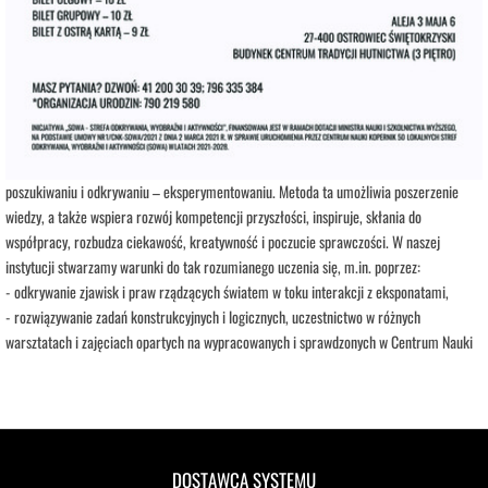
Opis wydarzenia:
Strefa Odkrywania, Wyobraźni i Aktywności SOWA, to inicjatywa Ministra Edukacji i
Nauki. Wpisuje się w programy realizowane przez Ministra w ramach Społecznej
Odpowiedzialności Nauki, mające na celu popularyzację i upowszechnianie nauki oraz
badań naukowych.
SOWA w Ostrowcu Świętokrzyskim realizuje ideę uczenia się opartą na samodzielnym
poszukiwaniu i odkrywaniu – eksperymentowaniu. Metoda ta umożliwia poszerzenie
wiedzy, a także wspiera rozwój kompetencji przyszłości, inspiruje, skłania do
współpracy, rozbudza ciekawość, kreatywność i poczucie sprawczości. W naszej
instytucji stwarzamy warunki do tak rozumianego uczenia się, m.in. poprzez:
- odkrywanie zjawisk i praw rządzących światem w toku interakcji z eksponatami,
- rozwiązywanie zadań konstrukcyjnych i logicznych, uczestnictwo w różnych
warsztatach i zajęciach opartych na wypracowanych i sprawdzonych w Centrum Nauki
Kopernik rozwiązaniach edukacyjnych.
- SOWA działa w oparciu o pakiet dobrych praktyk, w tym scenariusze zajęć
prowadzonych w Koperniku, który oferuje wsparcie, współpracę i sieciowanie, jak
również dzieli się swoim know-how oraz szkoli kadrę animatorską i techniczną.
Strefa Odkrywania, Wyobraźni i Aktywności mieści się na trzecim piętrze w
DOSTAWCA SYSTEMU