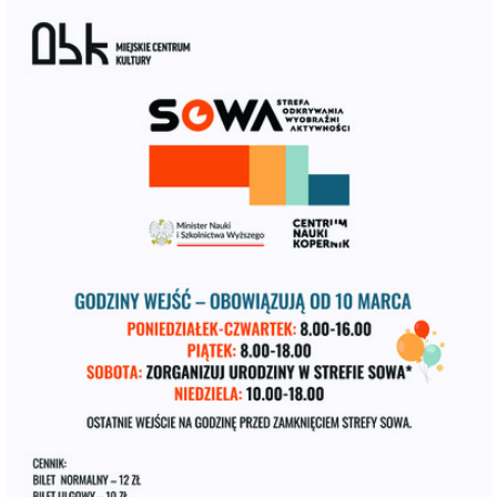
SOWA
miejscowość:
Ostrowiec Świętokrzyski
adres:
Aleja 3 Maja 6
data i godzina:
24.08.2026, g. 09:00
Kup Bilety