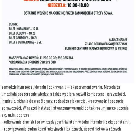
adres:
Aleja 3 Maja 6
data i godzina:
23.08.2026, g. 16:00
Kup Bilety
Opis wydarzenia:
Strefa Odkrywania, Wyobraźni i Aktywności SOWA, to inicjatywa Ministra Edukacji i
Nauki. Wpisuje się w programy realizowane przez Ministra w ramach Społecznej
Odpowiedzialności Nauki, mające na celu popularyzację i upowszechnianie nauki oraz
badań naukowych.
SOWA w Ostrowcu Świętokrzyskim realizuje ideę uczenia się opartą na
samodzielnym poszukiwaniu i odkrywaniu – eksperymentowaniu. Metoda ta
umożliwia poszerzenie wiedzy, a także wspiera rozwój kompetencji przyszłości,
inspiruje, skłania do współpracy, rozbudza ciekawość, kreatywność i poczucie
sprawczości. W naszej instytucji stwarzamy warunki do tak rozumianego uczenia
się, m.in. poprzez:
- odkrywanie zjawisk i praw rządzących światem w toku interakcji z eksponatami,
- rozwiązywanie zadań konstrukcyjnych i logicznych, uczestnictwo w różnych
warsztatach i zajęciach opartych na wypracowanych i sprawdzonych w Centrum