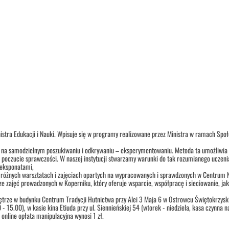
istra Edukacji i Nauki. Wpisuje się w programy realizowane przez Ministra w ramach Społ
 na samodzielnym poszukiwaniu i odkrywaniu – eksperymentowaniu. Metoda ta umożliwia po
i poczucie sprawczości. W naszej instytucji stwarzamy warunki do tak rozumianego uczenia
 eksponatami,
 w różnych warsztatach i zajęciach opartych na wypracowanych i sprawdzonych w Centrum 
e zajęć prowadzonych w Koperniku, który oferuje wsparcie, współpracę i sieciowanie, jak
iętrze w budynku Centrum Tradycji Hutnictwa przy Alei 3 Maja 6 w Ostrowcu Świętokrzysk
0 - 15.00), w kasie kina Etiuda przy ul. Siennieńskiej 54 (wtorek - niedziela, kasa czyn
w online opłata manipulacyjna wynosi 1 zł.