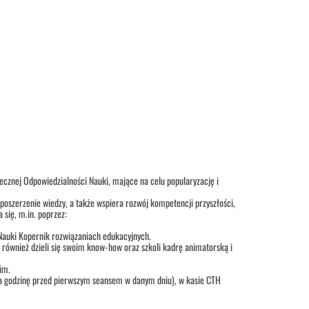
ecznej Odpowiedzialności Nauki, mające na celu popularyzację i
szerzenie wiedzy, a także wspiera rozwój kompetencji przyszłości,
 się, m.in. poprzez:
Nauki Kopernik rozwiązaniach edukacyjnych.
 również dzieli się swoim know-how oraz szkoli kadrę animatorską i
im.
na na godzinę przed pierwszym seansem w danym dniu), w kasie CTH