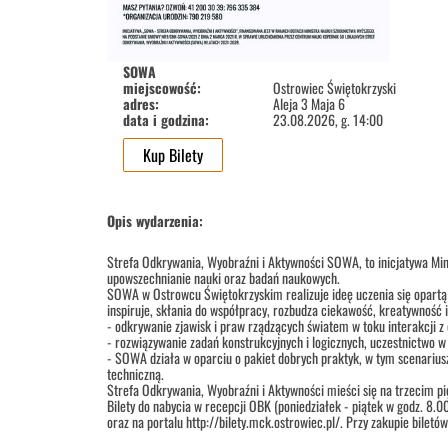
SOWA
miejscowość:
Ostrowiec Świętokrzyski
adres:
Aleja 3 Maja 6
data i godzina:
23.08.2026, g. 14:00
Kup Bilety
Opis wydarzenia:
Strefa Odkrywania, Wyobraźni i Aktywności SOWA, to inicjatywa Min
upowszechnianie nauki oraz badań naukowych.
SOWA w Ostrowcu Świętokrzyskim realizuje ideę uczenia się opartą
inspiruje, skłania do współpracy, rozbudza ciekawość, kreatywność 
- odkrywanie zjawisk i praw rządzących światem w toku interakcji z
- rozwiązywanie zadań konstrukcyjnych i logicznych, uczestnictwo
- SOWA działa w oparciu o pakiet dobrych praktyk, w tym scenariusz
techniczną.
Strefa Odkrywania, Wyobraźni i Aktywności mieści się na trzecim p
Bilety do nabycia w recepcji OBK (poniedziałek - piątek w godz. 8.0
oraz na portalu http://bilety.mck.ostrowiec.pl/. Przy zakupie biletó