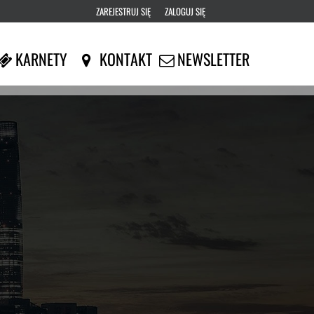
ZAREJESTRUJ SIĘ
ZALOGUJ SIĘ
0
KARNETY
KONTAKT
NEWSLETTER
0,00
PLN
14
50