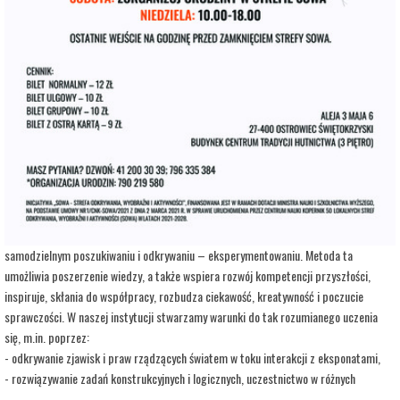
adres:
Aleja 3 Maja 6
data i godzina:
23.08.2026, g. 12:00
Kup Bilety
Opis wydarzenia:
Strefa Odkrywania, Wyobraźni i Aktywności SOWA, to inicjatywa Ministra Edukacji i
Nauki. Wpisuje się w programy realizowane przez Ministra w ramach Społecznej
Odpowiedzialności Nauki, mające na celu popularyzację i upowszechnianie nauki oraz
badań naukowych.
SOWA w Ostrowcu Świętokrzyskim realizuje ideę uczenia się opartą na
samodzielnym poszukiwaniu i odkrywaniu – eksperymentowaniu. Metoda ta
umożliwia poszerzenie wiedzy, a także wspiera rozwój kompetencji przyszłości,
inspiruje, skłania do współpracy, rozbudza ciekawość, kreatywność i poczucie
sprawczości. W naszej instytucji stwarzamy warunki do tak rozumianego uczenia
się, m.in. poprzez:
- odkrywanie zjawisk i praw rządzących światem w toku interakcji z eksponatami,
- rozwiązywanie zadań konstrukcyjnych i logicznych, uczestnictwo w różnych
warsztatach i zajęciach opartych na wypracowanych i sprawdzonych w Centrum