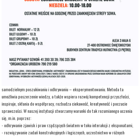
adres:
Aleja 3 Maja 6
data i godzina:
21.08.2026, g. 08:00
Kup Bilety
Opis wydarzenia:
Strefa Odkrywania, Wyobraźni i Aktywności SOWA, to inicjatywa Ministra Edukacji i
Nauki. Wpisuje się w programy realizowane przez Ministra w ramach Społecznej
Odpowiedzialności Nauki, mające na celu popularyzację i upowszechnianie nauki oraz
badań naukowych.
SOWA w Ostrowcu Świętokrzyskim realizuje ideę uczenia się opartą na
samodzielnym poszukiwaniu i odkrywaniu – eksperymentowaniu. Metoda ta
umożliwia poszerzenie wiedzy, a także wspiera rozwój kompetencji przyszłości,
inspiruje, skłania do współpracy, rozbudza ciekawość, kreatywność i poczucie
sprawczości. W naszej instytucji stwarzamy warunki do tak rozumianego uczenia
się, m.in. poprzez:
- odkrywanie zjawisk i praw rządzących światem w toku interakcji z eksponatami,
- rozwiązywanie zadań konstrukcyjnych i logicznych, uczestnictwo w różnych
warsztatach i zajęciach opartych na wypracowanych i sprawdzonych w Centrum