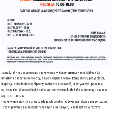
adres:
Aleja 3 Maja 6
data i godzina:
20.08.2026, g. 10:00
Kup Bilety
Opis wydarzenia:
Strefa Odkrywania, Wyobraźni i Aktywności SOWA, to inicjatywa Ministra Edukacji i
Nauki. Wpisuje się w programy realizowane przez Ministra w ramach Społecznej
Odpowiedzialności Nauki, mające na celu popularyzację i upowszechnianie nauki oraz
badań naukowych.
SOWA w Ostrowcu Świętokrzyskim realizuje ideę uczenia się opartą na
samodzielnym poszukiwaniu i odkrywaniu – eksperymentowaniu. Metoda ta
umożliwia poszerzenie wiedzy, a także wspiera rozwój kompetencji przyszłości,
inspiruje, skłania do współpracy, rozbudza ciekawość, kreatywność i poczucie
sprawczości. W naszej instytucji stwarzamy warunki do tak rozumianego uczenia
się, m.in. poprzez:
- odkrywanie zjawisk i praw rządzących światem w toku interakcji z eksponatami,
- rozwiązywanie zadań konstrukcyjnych i logicznych, uczestnictwo w różnych
warsztatach i zajęciach opartych na wypracowanych i sprawdzonych w Centrum