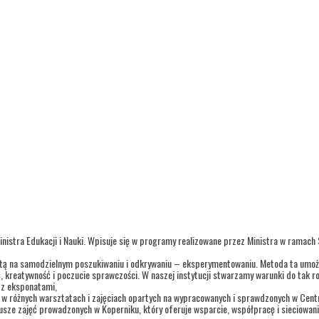
inistra Edukacji i Nauki. Wpisuje się w programy realizowane przez Ministra w ramach
tą na samodzielnym poszukiwaniu i odkrywaniu – eksperymentowaniu. Metoda ta umożl
ć, kreatywność i poczucie sprawczości. W naszej instytucji stwarzamy warunki do tak r
i z eksponatami,
o w różnych warsztatach i zajęciach opartych na wypracowanych i sprawdzonych w Cen
sze zajęć prowadzonych w Koperniku, który oferuje wsparcie, współpracę i sieciowanie