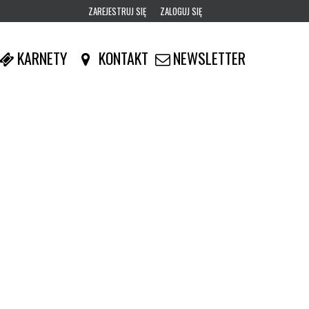
ZAREJESTRUJ SIĘ
ZALOGUJ SIĘ
0
KARNETY
KONTAKT
NEWSLETTER
0,00
PLN
14
52