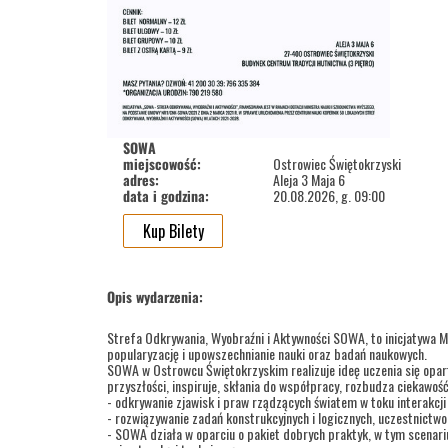
SOWA
miejscowość:
Ostrowiec Świętokrzyski
adres:
Aleja 3 Maja 6
data i godzina:
20.08.2026, g. 09:00
Kup Bilety
Opis wydarzenia:
Strefa Odkrywania, Wyobraźni i Aktywności SOWA, to inicjatywa M
popularyzację i upowszechnianie nauki oraz badań naukowych.
SOWA w Ostrowcu Świętokrzyskim realizuje ideę uczenia się opar
przyszłości, inspiruje, skłania do współpracy, rozbudza ciekawoś
- odkrywanie zjawisk i praw rządzących światem w toku interakcj
- rozwiązywanie zadań konstrukcyjnych i logicznych, uczestnictw
- SOWA działa w oparciu o pakiet dobrych praktyk, w tym scenariu