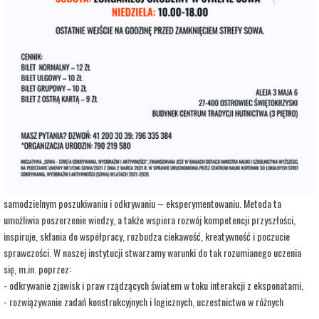
adres:
Aleja 3 Maja 6
data i godzina:
19.08.2026, g. 09:00
Kup Bilety
Opis wydarzenia:
Strefa Odkrywania, Wyobraźni i Aktywności SOWA, to inicjatywa Ministra Edukacji i
Nauki. Wpisuje się w programy realizowane przez Ministra w ramach Społecznej
Odpowiedzialności Nauki, mające na celu popularyzację i upowszechnianie nauki oraz
badań naukowych.
SOWA w Ostrowcu Świętokrzyskim realizuje ideę uczenia się opartą na
samodzielnym poszukiwaniu i odkrywaniu – eksperymentowaniu. Metoda ta
umożliwia poszerzenie wiedzy, a także wspiera rozwój kompetencji przyszłości,
inspiruje, skłania do współpracy, rozbudza ciekawość, kreatywność i poczucie
sprawczości. W naszej instytucji stwarzamy warunki do tak rozumianego uczenia
się, m.in. poprzez:
- odkrywanie zjawisk i praw rządzących światem w toku interakcji z eksponatami,
- rozwiązywanie zadań konstrukcyjnych i logicznych, uczestnictwo w różnych
warsztatach i zajęciach opartych na wypracowanych i sprawdzonych w Centrum