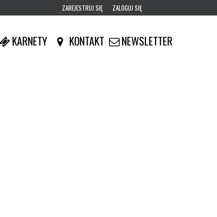
ZAREJESTRUJ SIĘ
ZALOGUJ SIĘ
0
KARNETY
KONTAKT
NEWSLETTER
0,00
PLN
14
52