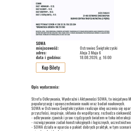
SOWA
miejscowość:
Ostrowiec Świętokrzyski
adres:
Aleja 3 Maja 6
data i godzina:
18.08.2026, g. 16:00
Kup Bilety
Opis wydarzenia:
Strefa Odkrywania, Wyobraźni i Aktywności SOWA, to inicjatywa M
popularyzację i upowszechnianie nauki oraz badań naukowych.
SOWA w Ostrowcu Świętokrzyskim realizuje ideę uczenia się opar
przyszłości, inspiruje, skłania do współpracy, rozbudza ciekawoś
- odkrywanie zjawisk i praw rządzących światem w toku interakcj
- rozwiązywanie zadań konstrukcyjnych i logicznych, uczestnictw
- SOWA działa w oparciu o pakiet dobrych praktyk, w tym scenariu