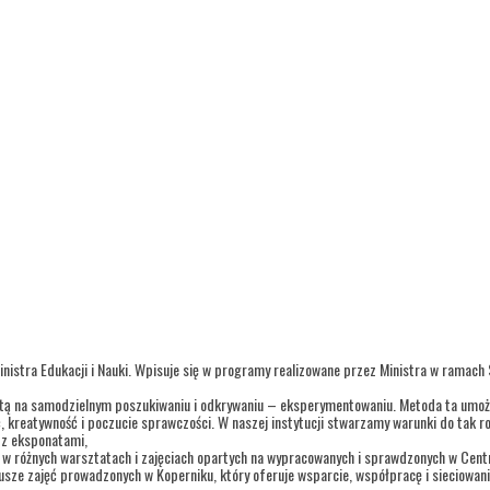
inistra Edukacji i Nauki. Wpisuje się w programy realizowane przez Ministra w ramach
tą na samodzielnym poszukiwaniu i odkrywaniu – eksperymentowaniu. Metoda ta umożl
ć, kreatywność i poczucie sprawczości. W naszej instytucji stwarzamy warunki do tak r
i z eksponatami,
o w różnych warsztatach i zajęciach opartych na wypracowanych i sprawdzonych w Cen
sze zajęć prowadzonych w Koperniku, który oferuje wsparcie, współpracę i sieciowanie