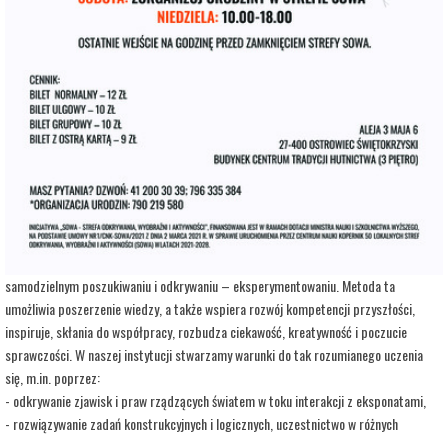
adres:
Aleja 3 Maja 6
data i godzina:
17.08.2026, g. 14:00
Kup Bilety
Opis wydarzenia:
Strefa Odkrywania, Wyobraźni i Aktywności SOWA, to inicjatywa Ministra Edukacji i
Nauki. Wpisuje się w programy realizowane przez Ministra w ramach Społecznej
Odpowiedzialności Nauki, mające na celu popularyzację i upowszechnianie nauki oraz
badań naukowych.
SOWA w Ostrowcu Świętokrzyskim realizuje ideę uczenia się opartą na
samodzielnym poszukiwaniu i odkrywaniu – eksperymentowaniu. Metoda ta
umożliwia poszerzenie wiedzy, a także wspiera rozwój kompetencji przyszłości,
inspiruje, skłania do współpracy, rozbudza ciekawość, kreatywność i poczucie
sprawczości. W naszej instytucji stwarzamy warunki do tak rozumianego uczenia
się, m.in. poprzez:
- odkrywanie zjawisk i praw rządzących światem w toku interakcji z eksponatami,
- rozwiązywanie zadań konstrukcyjnych i logicznych, uczestnictwo w różnych
warsztatach i zajęciach opartych na wypracowanych i sprawdzonych w Centrum