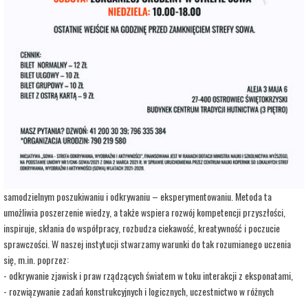
adres:
Aleja 3 Maja 6
data i godzina:
17.08.2026, g. 12:00
Kup Bilety
Opis wydarzenia:
Strefa Odkrywania, Wyobraźni i Aktywności SOWA, to inicjatywa Ministra Edukacji i
Nauki. Wpisuje się w programy realizowane przez Ministra w ramach Społecznej
Odpowiedzialności Nauki, mające na celu popularyzację i upowszechnianie nauki oraz
badań naukowych.
SOWA w Ostrowcu Świętokrzyskim realizuje ideę uczenia się opartą na
samodzielnym poszukiwaniu i odkrywaniu – eksperymentowaniu. Metoda ta
umożliwia poszerzenie wiedzy, a także wspiera rozwój kompetencji przyszłości,
inspiruje, skłania do współpracy, rozbudza ciekawość, kreatywność i poczucie
sprawczości. W naszej instytucji stwarzamy warunki do tak rozumianego uczenia
się, m.in. poprzez:
- odkrywanie zjawisk i praw rządzących światem w toku interakcji z eksponatami,
- rozwiązywanie zadań konstrukcyjnych i logicznych, uczestnictwo w różnych
warsztatach i zajęciach opartych na wypracowanych i sprawdzonych w Centrum