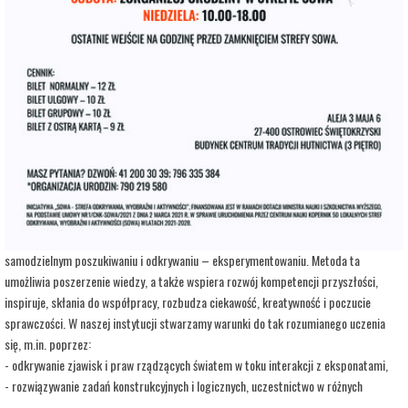
adres:
Aleja 3 Maja 6
data i godzina:
16.08.2026, g. 17:00
Kup Bilety
Opis wydarzenia:
Strefa Odkrywania, Wyobraźni i Aktywności SOWA, to inicjatywa Ministra Edukacji i
Nauki. Wpisuje się w programy realizowane przez Ministra w ramach Społecznej
Odpowiedzialności Nauki, mające na celu popularyzację i upowszechnianie nauki oraz
badań naukowych.
SOWA w Ostrowcu Świętokrzyskim realizuje ideę uczenia się opartą na
samodzielnym poszukiwaniu i odkrywaniu – eksperymentowaniu. Metoda ta
umożliwia poszerzenie wiedzy, a także wspiera rozwój kompetencji przyszłości,
inspiruje, skłania do współpracy, rozbudza ciekawość, kreatywność i poczucie
sprawczości. W naszej instytucji stwarzamy warunki do tak rozumianego uczenia
się, m.in. poprzez:
- odkrywanie zjawisk i praw rządzących światem w toku interakcji z eksponatami,
- rozwiązywanie zadań konstrukcyjnych i logicznych, uczestnictwo w różnych
warsztatach i zajęciach opartych na wypracowanych i sprawdzonych w Centrum