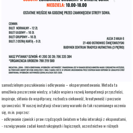
adres:
Aleja 3 Maja 6
data i godzina:
16.08.2026, g. 15:00
Kup Bilety
Opis wydarzenia:
Strefa Odkrywania, Wyobraźni i Aktywności SOWA, to inicjatywa Ministra Edukacji i
Nauki. Wpisuje się w programy realizowane przez Ministra w ramach Społecznej
Odpowiedzialności Nauki, mające na celu popularyzację i upowszechnianie nauki oraz
badań naukowych.
SOWA w Ostrowcu Świętokrzyskim realizuje ideę uczenia się opartą na
samodzielnym poszukiwaniu i odkrywaniu – eksperymentowaniu. Metoda ta
umożliwia poszerzenie wiedzy, a także wspiera rozwój kompetencji przyszłości,
inspiruje, skłania do współpracy, rozbudza ciekawość, kreatywność i poczucie
sprawczości. W naszej instytucji stwarzamy warunki do tak rozumianego uczenia
się, m.in. poprzez:
- odkrywanie zjawisk i praw rządzących światem w toku interakcji z eksponatami,
- rozwiązywanie zadań konstrukcyjnych i logicznych, uczestnictwo w różnych
warsztatach i zajęciach opartych na wypracowanych i sprawdzonych w Centrum