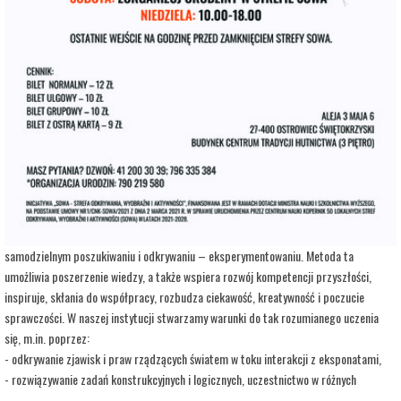
adres:
Aleja 3 Maja 6
data i godzina:
09.08.2026, g. 10:00
Kup Bilety
Opis wydarzenia:
Strefa Odkrywania, Wyobraźni i Aktywności SOWA, to inicjatywa Ministra Edukacji i
Nauki. Wpisuje się w programy realizowane przez Ministra w ramach Społecznej
Odpowiedzialności Nauki, mające na celu popularyzację i upowszechnianie nauki oraz
badań naukowych.
SOWA w Ostrowcu Świętokrzyskim realizuje ideę uczenia się opartą na
samodzielnym poszukiwaniu i odkrywaniu – eksperymentowaniu. Metoda ta
umożliwia poszerzenie wiedzy, a także wspiera rozwój kompetencji przyszłości,
inspiruje, skłania do współpracy, rozbudza ciekawość, kreatywność i poczucie
sprawczości. W naszej instytucji stwarzamy warunki do tak rozumianego uczenia
się, m.in. poprzez:
- odkrywanie zjawisk i praw rządzących światem w toku interakcji z eksponatami,
- rozwiązywanie zadań konstrukcyjnych i logicznych, uczestnictwo w różnych
warsztatach i zajęciach opartych na wypracowanych i sprawdzonych w Centrum