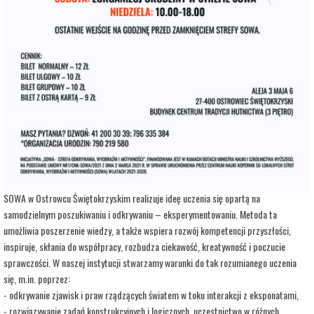
adres:
Aleja 3 Maja 6
data i godzina:
31.07.2026, g. 13:00
Info
Opis wydarzenia:
Strefa Odkrywania, Wyobraźni i Aktywności SOWA, to inicjatywa Ministra Edukacji i
Nauki. Wpisuje się w programy realizowane przez Ministra w ramach Społecznej
Odpowiedzialności Nauki, mające na celu popularyzację i upowszechnianie nauki oraz
badań naukowych.
SOWA w Ostrowcu Świętokrzyskim realizuje ideę uczenia się opartą na
samodzielnym poszukiwaniu i odkrywaniu – eksperymentowaniu. Metoda ta
umożliwia poszerzenie wiedzy, a także wspiera rozwój kompetencji przyszłości,
inspiruje, skłania do współpracy, rozbudza ciekawość, kreatywność i poczucie
sprawczości. W naszej instytucji stwarzamy warunki do tak rozumianego uczenia
się, m.in. poprzez:
- odkrywanie zjawisk i praw rządzących światem w toku interakcji z eksponatami,
- rozwiązywanie zadań konstrukcyjnych i logicznych, uczestnictwo w różnych