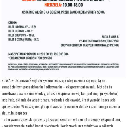
adres:
Aleja 3 Maja 6
data i godzina:
29.07.2026, g. 12:00
Info
Opis wydarzenia:
Strefa Odkrywania, Wyobraźni i Aktywności SOWA, to inicjatywa Ministra Edukacji i
Nauki. Wpisuje się w programy realizowane przez Ministra w ramach Społecznej
Odpowiedzialności Nauki, mające na celu popularyzację i upowszechnianie nauki oraz
badań naukowych.
SOWA w Ostrowcu Świętokrzyskim realizuje ideę uczenia się opartą na
samodzielnym poszukiwaniu i odkrywaniu – eksperymentowaniu. Metoda ta
umożliwia poszerzenie wiedzy, a także wspiera rozwój kompetencji przyszłości,
inspiruje, skłania do współpracy, rozbudza ciekawość, kreatywność i poczucie
sprawczości. W naszej instytucji stwarzamy warunki do tak rozumianego uczenia
się, m.in. poprzez:
- odkrywanie zjawisk i praw rządzących światem w toku interakcji z eksponatami,
- rozwiązywanie zadań konstrukcyjnych i logicznych, uczestnictwo w różnych