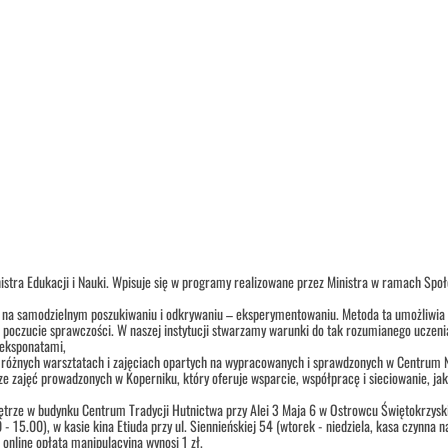
istra Edukacji i Nauki. Wpisuje się w programy realizowane przez Ministra w ramach Społ
 na samodzielnym poszukiwaniu i odkrywaniu – eksperymentowaniu. Metoda ta umożliwia po
i poczucie sprawczości. W naszej instytucji stwarzamy warunki do tak rozumianego uczenia
 eksponatami,
 w różnych warsztatach i zajęciach opartych na wypracowanych i sprawdzonych w Centrum 
e zajęć prowadzonych w Koperniku, który oferuje wsparcie, współpracę i sieciowanie, jak
iętrze w budynku Centrum Tradycji Hutnictwa przy Alei 3 Maja 6 w Ostrowcu Świętokrzysk
0 - 15.00), w kasie kina Etiuda przy ul. Siennieńskiej 54 (wtorek - niedziela, kasa czyn
w online opłata manipulacyjna wynosi 1 zł.