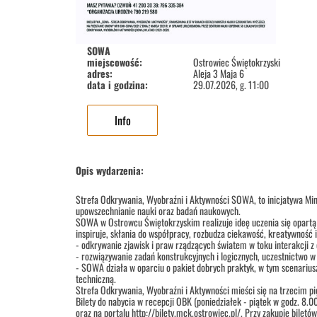
SOWA
miejscowość:
Ostrowiec Świętokrzyski
adres:
Aleja 3 Maja 6
data i godzina:
29.07.2026, g. 11:00
Info
Opis wydarzenia:
Strefa Odkrywania, Wyobraźni i Aktywności SOWA, to inicjatywa Min
upowszechnianie nauki oraz badań naukowych.
SOWA w Ostrowcu Świętokrzyskim realizuje ideę uczenia się opartą
inspiruje, skłania do współpracy, rozbudza ciekawość, kreatywność 
- odkrywanie zjawisk i praw rządzących światem w toku interakcji z
- rozwiązywanie zadań konstrukcyjnych i logicznych, uczestnictwo
- SOWA działa w oparciu o pakiet dobrych praktyk, w tym scenariusz
techniczną.
Strefa Odkrywania, Wyobraźni i Aktywności mieści się na trzecim p
Bilety do nabycia w recepcji OBK (poniedziałek - piątek w godz. 8.0
oraz na portalu http://bilety.mck.ostrowiec.pl/. Przy zakupie biletó