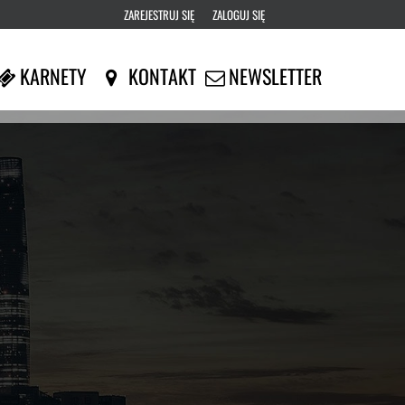
ZAREJESTRUJ SIĘ
ZALOGUJ SIĘ
0
KARNETY
KONTAKT
NEWSLETTER
0,00
PLN
14
53