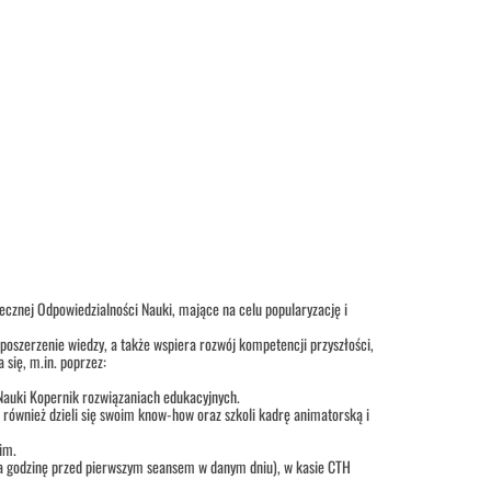
ecznej Odpowiedzialności Nauki, mające na celu popularyzację i
szerzenie wiedzy, a także wspiera rozwój kompetencji przyszłości,
 się, m.in. poprzez:
Nauki Kopernik rozwiązaniach edukacyjnych.
 również dzieli się swoim know-how oraz szkoli kadrę animatorską i
im.
na na godzinę przed pierwszym seansem w danym dniu), w kasie CTH