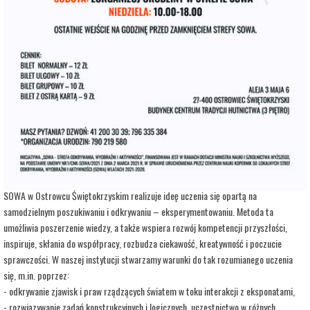
adres:
Aleja 3 Maja 6
data i godzina:
28.07.2026, g. 12:00
Info
Opis wydarzenia:
Strefa Odkrywania, Wyobraźni i Aktywności SOWA, to inicjatywa Ministra Edukacji i
Nauki. Wpisuje się w programy realizowane przez Ministra w ramach Społecznej
Odpowiedzialności Nauki, mające na celu popularyzację i upowszechnianie nauki oraz
badań naukowych.
SOWA w Ostrowcu Świętokrzyskim realizuje ideę uczenia się opartą na
samodzielnym poszukiwaniu i odkrywaniu – eksperymentowaniu. Metoda ta
umożliwia poszerzenie wiedzy, a także wspiera rozwój kompetencji przyszłości,
inspiruje, skłania do współpracy, rozbudza ciekawość, kreatywność i poczucie
sprawczości. W naszej instytucji stwarzamy warunki do tak rozumianego uczenia
się, m.in. poprzez:
- odkrywanie zjawisk i praw rządzących światem w toku interakcji z eksponatami,
- rozwiązywanie zadań konstrukcyjnych i logicznych, uczestnictwo w różnych