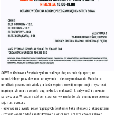
adres:
Aleja 3 Maja 6
data i godzina:
27.07.2026, g. 14:00
Info
Opis wydarzenia:
Strefa Odkrywania, Wyobraźni i Aktywności SOWA, to inicjatywa Ministra Edukacji i
Nauki. Wpisuje się w programy realizowane przez Ministra w ramach Społecznej
Odpowiedzialności Nauki, mające na celu popularyzację i upowszechnianie nauki oraz
badań naukowych.
SOWA w Ostrowcu Świętokrzyskim realizuje ideę uczenia się opartą na
samodzielnym poszukiwaniu i odkrywaniu – eksperymentowaniu. Metoda ta
umożliwia poszerzenie wiedzy, a także wspiera rozwój kompetencji przyszłości,
inspiruje, skłania do współpracy, rozbudza ciekawość, kreatywność i poczucie
sprawczości. W naszej instytucji stwarzamy warunki do tak rozumianego uczenia
się, m.in. poprzez:
- odkrywanie zjawisk i praw rządzących światem w toku interakcji z eksponatami,
- rozwiązywanie zadań konstrukcyjnych i logicznych, uczestnictwo w różnych