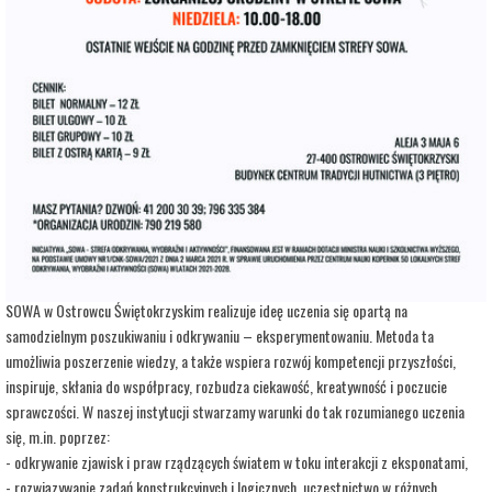
adres:
Aleja 3 Maja 6
data i godzina:
27.07.2026, g. 15:00
Info
Opis wydarzenia:
Strefa Odkrywania, Wyobraźni i Aktywności SOWA, to inicjatywa Ministra Edukacji i
Nauki. Wpisuje się w programy realizowane przez Ministra w ramach Społecznej
Odpowiedzialności Nauki, mające na celu popularyzację i upowszechnianie nauki oraz
badań naukowych.
SOWA w Ostrowcu Świętokrzyskim realizuje ideę uczenia się opartą na
samodzielnym poszukiwaniu i odkrywaniu – eksperymentowaniu. Metoda ta
umożliwia poszerzenie wiedzy, a także wspiera rozwój kompetencji przyszłości,
inspiruje, skłania do współpracy, rozbudza ciekawość, kreatywność i poczucie
sprawczości. W naszej instytucji stwarzamy warunki do tak rozumianego uczenia
się, m.in. poprzez:
- odkrywanie zjawisk i praw rządzących światem w toku interakcji z eksponatami,
- rozwiązywanie zadań konstrukcyjnych i logicznych, uczestnictwo w różnych