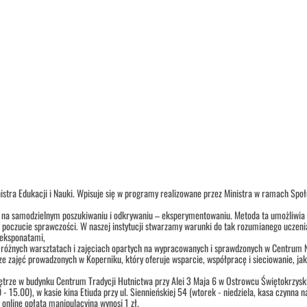
istra Edukacji i Nauki. Wpisuje się w programy realizowane przez Ministra w ramach Społ
 na samodzielnym poszukiwaniu i odkrywaniu – eksperymentowaniu. Metoda ta umożliwia po
i poczucie sprawczości. W naszej instytucji stwarzamy warunki do tak rozumianego uczenia
 eksponatami,
 w różnych warsztatach i zajęciach opartych na wypracowanych i sprawdzonych w Centrum 
e zajęć prowadzonych w Koperniku, który oferuje wsparcie, współpracę i sieciowanie, jak
iętrze w budynku Centrum Tradycji Hutnictwa przy Alei 3 Maja 6 w Ostrowcu Świętokrzysk
0 - 15.00), w kasie kina Etiuda przy ul. Siennieńskiej 54 (wtorek - niedziela, kasa czyn
w online opłata manipulacyjna wynosi 1 zł.