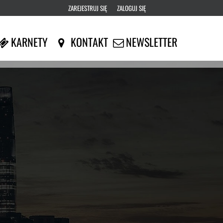
ZAREJESTRUJ SIĘ
ZALOGUJ SIĘ
0
KARNETY
KONTAKT
NEWSLETTER
0,00
PLN
14
53