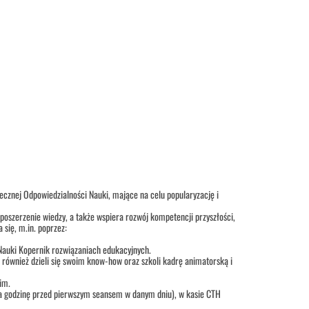
ecznej Odpowiedzialności Nauki, mające na celu popularyzację i
szerzenie wiedzy, a także wspiera rozwój kompetencji przyszłości,
 się, m.in. poprzez:
Nauki Kopernik rozwiązaniach edukacyjnych.
 również dzieli się swoim know-how oraz szkoli kadrę animatorską i
im.
na na godzinę przed pierwszym seansem w danym dniu), w kasie CTH