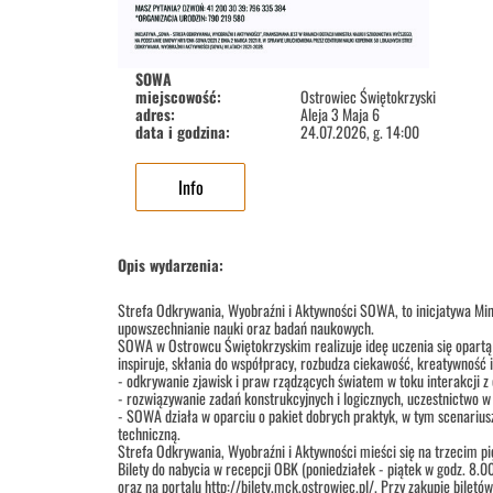
SOWA
miejscowość:
Ostrowiec Świętokrzyski
adres:
Aleja 3 Maja 6
data i godzina:
24.07.2026, g. 14:00
Info
Opis wydarzenia:
Strefa Odkrywania, Wyobraźni i Aktywności SOWA, to inicjatywa Min
upowszechnianie nauki oraz badań naukowych.
SOWA w Ostrowcu Świętokrzyskim realizuje ideę uczenia się opartą
inspiruje, skłania do współpracy, rozbudza ciekawość, kreatywność 
- odkrywanie zjawisk i praw rządzących światem w toku interakcji z
- rozwiązywanie zadań konstrukcyjnych i logicznych, uczestnictwo
- SOWA działa w oparciu o pakiet dobrych praktyk, w tym scenariusz
techniczną.
Strefa Odkrywania, Wyobraźni i Aktywności mieści się na trzecim p
Bilety do nabycia w recepcji OBK (poniedziałek - piątek w godz. 8.0
oraz na portalu http://bilety.mck.ostrowiec.pl/. Przy zakupie biletó