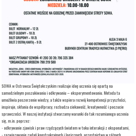
adres:
Aleja 3 Maja 6
data i godzina:
20.07.2026, g. 12:00
Info
Opis wydarzenia:
Strefa Odkrywania, Wyobraźni i Aktywności SOWA, to inicjatywa Ministra Edukacji i
Nauki. Wpisuje się w programy realizowane przez Ministra w ramach Społecznej
Odpowiedzialności Nauki, mające na celu popularyzację i upowszechnianie nauki oraz
badań naukowych.
SOWA w Ostrowcu Świętokrzyskim realizuje ideę uczenia się opartą na
samodzielnym poszukiwaniu i odkrywaniu – eksperymentowaniu. Metoda ta
umożliwia poszerzenie wiedzy, a także wspiera rozwój kompetencji przyszłości,
inspiruje, skłania do współpracy, rozbudza ciekawość, kreatywność i poczucie
sprawczości. W naszej instytucji stwarzamy warunki do tak rozumianego uczenia
się, m.in. poprzez:
- odkrywanie zjawisk i praw rządzących światem w toku interakcji z eksponatami,
- rozwiązywanie zadań konstrukcyjnych i logicznych, uczestnictwo w różnych