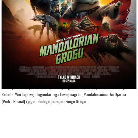
adres:
Aleja 3 Maja 6
data i godzina:
05.06.2026, g. 17:10
Info
Opis wydarzenia:
Lucasfilm przedstawia „Gwiezdne wojny: The Mandalorian and Grogu”, nową
produkcję z uniwersum Gwiezdnych wojen, a zobaczymy w niej kolejną niesamowitą
przygodę Mandalorianina i Grogu.
Złowieszcze Imperium upadło, a imperialni watażkowie rozpierzchli się po
Galaktyce. Kiełkująca Nowa Republika pragnie ochronić wszystko, o co walczyła
Rebelia. Werbuje więc legendarnego łowcę nagród, Mandalorianina Din Djarina
(Pedro Pascal) i jego młodego podopiecznego Grogu.