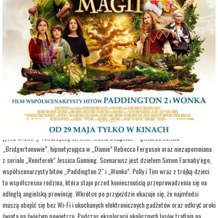
adres:
Aleja 3 Maja 6
data i godzina:
05.06.2026, g. 15:00
Info
Opis wydarzenia:
Spektakularna i pełna ciepła ekranizacja na podstawie uwielbianej serii książek dla
dzieci autorstwa Enit Blydon. W barwnej opowieści w role rodziców wcielają się
laureat Złotego Globu, nominowany do Oscara Andrew Garfield („Sztuka pięknego
życia”, „Spider Man: Bez drogi do domu”) oraz lauretka Złotego Globu Claire Foy
(„The Crown”). Towarzyszą im m.in. Nicola Coughlan – gwiazda serialu
„Bridgertonowie”, hipnotyzująca w „Diunie” Rebecca Ferguson oraz niezapomniana
z serialu „Reniferek” Jessica Gunning. Scenariusz jest dziełem Simon Farnaby’ego,
współscenarzysty hitów „Paddington 2″ i „Wonka”. Polly i Tim wraz z trójką dzieci
to współczesna rodzina, która staje przed koniecznością przeprowadzenia się na
odległą angielską prowincję. Wkrótce po przyjeździe okazuje się, że najmłodsi
muszą obejść się bez Wi-Fi i ukochanych elektronicznych gadżetów oraz odkryć uroki
świata na świeżym powietrzu. Podczas eksploracji okolicznych lasów trafiają na