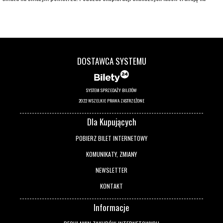
niezwykłe drzewo, zamieszkane przez barwne, ekscentryczne istoty. Jeśli odważą się
wspiąć na jego szczyt, czekają na nie fantastyczne krainy, pełne zapierających dech
przygód. Dzięki magicznym doświadczeniom rodzina na nowo uczy się bycia razem i
odkrywa, jak ważne jest wzajemne wsparcie i bliskość.
DOSTAWCA SYSTEMU
SYSTEM SPRZEDAŻY BILETÓW
2022 WSZELKIE PRAWA ZASTRZEŻONE
Dla Kupujących
POBIERZ BILET INTERNETOWY
KOMUNIKATY, ZMIANY
NEWSLETTER
KONTAKT
Informacje