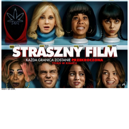
adres:
Aleja 3 Maja 6
data i godzina:
09.06.2026, g. 18:10
Info
Opis wydarzenia:
Seria filmów Straszny Film (Scary Movie) została stworzona przez Marlona Wayansa,
Shawna Wayansa i Keenena Ivory’ego Wayansa.
Twórcy nowego filmu mają nadzieję, że ponownie rozbawią widzów w 2026 roku.
Komedie z serii Straszny Film na początku lat 90-tych zarobiły na całym świecie
ponad 896 milionów dolarów. Film z 2000 roku, był jednym z najlepiej zarabiających
horrorów.