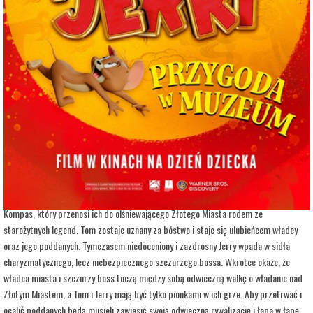
adres:
Aleja 3 Maja 6
data i godzina:
07.06.2026, g. 16:15
Info
Opis wydarzenia:
Ulubieńcy najmłodszych i nie tylko, bohaterowie ponadczasowej serii animacji, czyli
Tom i Jerry znów na wielkim ekranie!
Magiczny kompas, podróż w czasie, starożytne miasto i walka o losy świata, czyli
zabawa w kotka i myszkę na legendarną skalę. Podczas pościgu w nowojorskim
Metropolitan Museum Tom i Jerry przypadkowo uruchamiają mityczny Astralny
Kompas, który przenosi ich do olśniewającego Złotego Miasta rodem ze
starożytnych legend. Tom zostaje uznany za bóstwo i staje się ulubieńcem władcy
oraz jego poddanych. Tymczasem niedoceniony i zazdrosny Jerry wpada w sidła
charyzmatycznego, lecz niebezpiecznego szczurzego bossa. Wkrótce okaże, że
władca miasta i szczurzy boss toczą między sobą odwieczną walkę o władanie nad
Złotym Miastem, a Tom i Jerry mają być tylko pionkami w ich grze. Aby przetrwać i
ocalić poddanych będą musieli zawiesić swoją odwieczną rywalizację i łapa w łapę