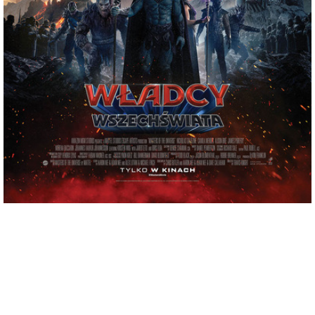
adres:
Siennieńska 54
data i godzina:
11.06.2026, g. 17:00
Info
Opis wydarzenia:
Seria Masters of the Universe, skupiająca się na walce między bohaterskim He-
Manem (znanym również jako książę Adam z Eternii) – najpotężniejszym człowiekiem
we wszechświecie, a złowrogim Szkieletorem.