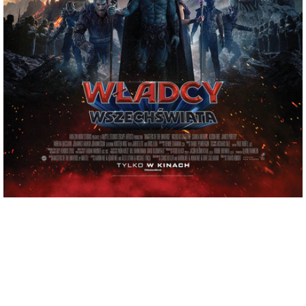
adres:
Siennieńska 54
data i godzina:
10.06.2026, g. 17:00
Info
Opis wydarzenia:
Seria Masters of the Universe, skupiająca się na walce między bohaterskim He-
Manem (znanym również jako książę Adam z Eternii) – najpotężniejszym człowiekiem
we wszechświecie, a złowrogim Szkieletorem.