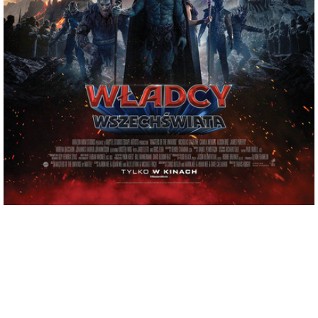
adres:
Siennieńska 54
data i godzina:
07.06.2026, g. 19:30
Info
Opis wydarzenia:
Seria Masters of the Universe, skupiająca się na walce między bohaterskim He-
Manem (znanym również jako książę Adam z Eternii) – najpotężniejszym człowiekiem
we wszechświecie, a złowrogim Szkieletorem.