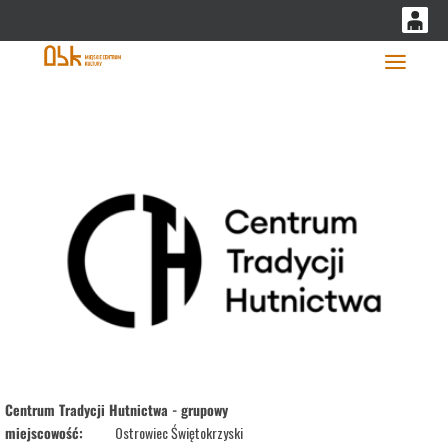
'
0
0,00
Głó
PLN
14
53
Centrum Tradycji Hutnictwa - grupowy
miejscowość:
Ostrowiec Świętokrzyski