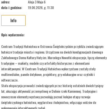
adres:
Aleja 3 Maja 6
data i godzina:
19.06.2026, g. 11:30
Info
Opis wydarzenia:
Centrum Tradycji Hutnictwa w Ostrowcu Świętokrzyskim przybliża zwiedzającym
hutnicze tradycje miasta i regionu. Urządzone na dwóch kondygnacjach dawnego
Zakładowego Domu Kultury Huty im. Marcelego Nowotki ekspozycje, łączą elementy
tradycyjne – makiety, modele czy artefakty historyczne z elementami
interaktywnymi. W Centrum Tradycji Hutnictwa wykorzystane zostały stoły
multimedialne, panele dotykowe, projektory, gry edukacyjne oraz czytniki i
odtwarzacze.
Stała ekspozycja prowadzi zwiedzających przez historię ostatnich dwóch tysięcy
lat, ukazując aktywność przemysłową w Dolinie rzeki Kamiennej. Tradycyjne i
nowoczesne elementy wystawy pozwalają poznać kolejne etapy rozwoju
świętokrzyskiego hutnictwa, węglarstwa i kolejnictwa, włączając widzów do
wykonywania interaktywnych zadań.