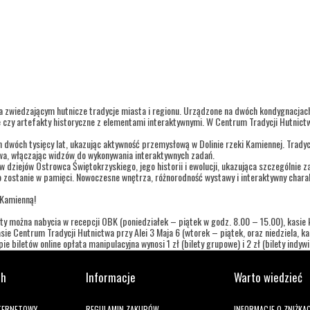
a zwiedzającym hutnicze tradycje miasta i regionu. Urządzone na dwóch kondygnacja
 czy artefakty historyczne z elementami interaktywnymi. W Centrum Tradycji Hutnictw
h dwóch tysięcy lat, ukazując aktywność przemysłową w Dolinie rzeki Kamiennej. Trady
twa, włączając widzów do wykonywania interaktywnych zadań.
dziejów Ostrowca Świętokrzyskiego, jego historii i ewolucji, ukazująca szczególnie za
 zostanie w pamięci. Nowoczesne wnętrza, różnorodność wystawy i interaktywny charak
 Kamienną!
ty można nabycia w recepcji OBK (poniedziałek – piątek w godz. 8.00 – 15.00), kasie ki
ie Centrum Tradycji Hutnictwa przy Alei 3 Maja 6 (wtorek – piątek, oraz niedziela, 
e biletów online opłata manipulacyjna wynosi 1 zł (bilety grupowe) i 2 zł (bilety indywi
ch
Informacje
Warto wiedzieć
NTERNETOWY
REGULAMIN ZAKUPÓW
INFORMACJE O ZNIŻKA