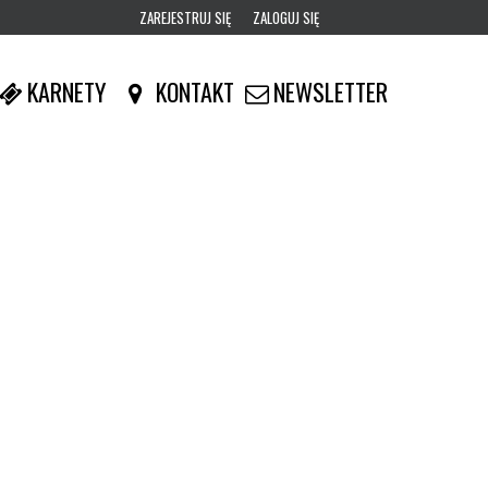
ZAREJESTRUJ SIĘ
ZALOGUJ SIĘ
0
KARNETY
KONTAKT
NEWSLETTER
0,00
PLN
14
53