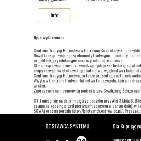
Info
Opis wydarzenia:
Centrum Tradycji Hutnictwa w Ostrowcu Świętokrzyskim przybliż
Nowotki ekspozycje, łączą elementy tradycyjne – makiety, modele
projektory, gry edukacyjne oraz czytniki i odtwarzacze.
Stała ekspozycja prowadzi zwiedzających przez historię ostatnic
etapy rozwoju świętokrzyskiego hutnictwa, węglarstwa i kolejnic
Centrum Tradycji Hutnictwa, to także prezentacja czterech wieków 
Wizyta w Centrum Tradycji Hutnictwa to przygoda, która na długo
wrażeń.
Zapraszamy na niesamowitą podróż przez Cywilizację Żelaza nad
CTH mieści się na drugim piętrze budynku przy Alei 3 Maja 6. Bile
czynna na godzinę przed pierwszym seansem w danym dniu), w kas
SOWA) oraz na portalu http://bilety.mck.ostrowiec.pl/. Przy zakupi
Godziny wejść:
DOSTAWCA SYSTEMU
Dla Kupujący
dla grup zorganizowanych
wtorek – piątek w godz.: 9.00 - 11.00; 11.30 – 13.30
POBIERZ BILET I