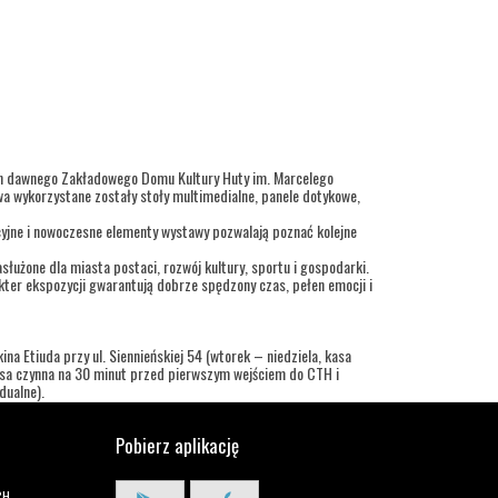
ch dawnego Zakładowego Domu Kultury Huty im. Marcelego
a wykorzystane zostały stoły multimedialne, panele dotykowe,
cyjne i nowoczesne elementy wystawy pozwalają poznać kolejne
służone dla miasta postaci, rozwój kultury, sportu i gospodarki.
ter ekspozycji gwarantują dobrze spędzony czas, pełen emocji i
na Etiuda przy ul. Siennieńskiej 54 (wtorek – niedziela, kasa
kasa czynna na 30 minut przed pierwszym wejściem do CTH i
dualne).
Pobierz aplikację
CH