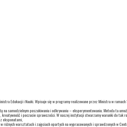
inistra Edukacji i Nauki. Wpisuje się w programy realizowane przez Ministra w ramach
tą na samodzielnym poszukiwaniu i odkrywaniu – eksperymentowaniu. Metoda ta umożl
ć, kreatywność i poczucie sprawczości. W naszej instytucji stwarzamy warunki do tak r
i z eksponatami,
o w różnych warsztatach i zajęciach opartych na wypracowanych i sprawdzonych w Cen