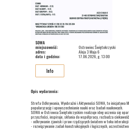
SOWA
miejscowość:
Ostrowiec Świętokrzyski
adres:
Aleja 3 Maja 6
data i godzina:
17.06.2026, g. 13:00
Info
Opis wydarzenia:
Strefa Odkrywania, Wyobraźni i Aktywności SOWA, to inicjatywa M
popularyzację i upowszechnianie nauki oraz badań naukowych.
SOWA w Ostrowcu Świętokrzyskim realizuje ideę uczenia się opar
przyszłości, inspiruje, skłania do współpracy, rozbudza ciekawoś
- odkrywanie zjawisk i praw rządzących światem w toku interakcj
- rozwiązywanie zadań konstrukcyjnych i logicznych, uczestnictw