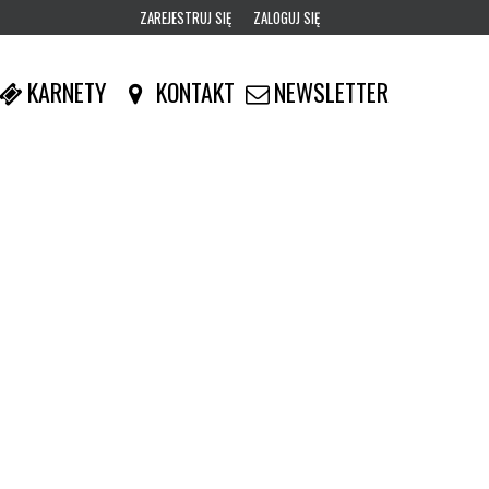
ZAREJESTRUJ SIĘ
ZALOGUJ SIĘ
0
KARNETY
KONTAKT
NEWSLETTER
0,00
PLN
14
53